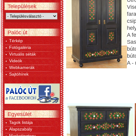
Útró
Települések
Vis
far
csi
hely
Palóc út
A f
Térkép
Sas
Fotógaléria
bút
Virtuális séták
bút
Videók
A -
Webkamerák
Sajtóhírek
Egyesület
Tagok listája
Alapszabály
Marketingterv