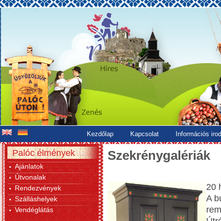
Kezdőlap
Kapcsolat
Információs iro
Palóc élmények
Szekrénygalériák
Ajánlatok
Útvonalak
20 
Rendezvények
A b
Szálláshelyek
rem
Vendéglátás