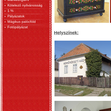
Kötelező nyilvánosság
1 %
Pályázatok
Mágikus palócföld
Fotópályázat
Helyszínek: