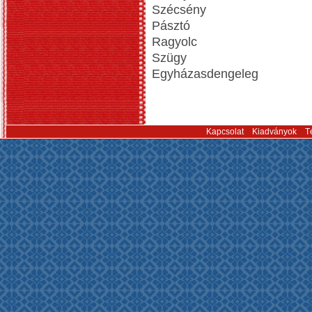
Szécsény
Pásztó
Ragyolc
Szügy
Egyházasdengeleg
Kapcsolat
Kiadványok
T