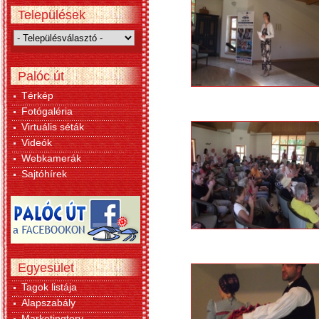
Települések
Palóc út
Térkép
Fotógaléria
Virtuális séták
Videók
Webkamerák
Sajtóhírek
Egyesület
Tagok listája
Alapszabály
Marketingterv