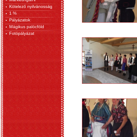
Kötelező nyilvánosság
1 %
Pályázatok
Mágikus palócföld
Fotópályázat