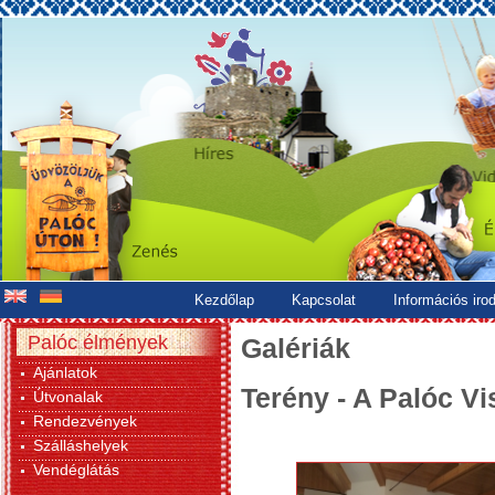
Kezdőlap
Kapcsolat
Információs iro
Palóc élmények
Galériák
Ajánlatok
Terény - A Palóc Vi
Útvonalak
Rendezvények
Szálláshelyek
Vendéglátás