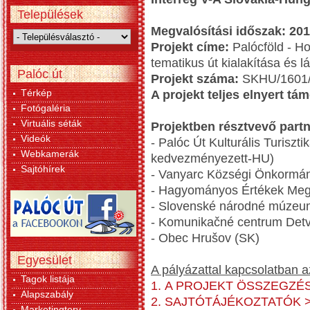
Települések
Megvalósítási időszak:
201
Projekt címe:
Palócföld - H
tematikus út kialakítása és l
Palóc út
Projekt száma:
SKHU/1601/
Térkép
A projekt teljes elnyert tá
Fotógaléria
Virtuális séták
Projektben résztvevő partn
Videók
- Palóc Út Kulturális Turiszt
Webkamerák
kedvezményezett-HU)
Sajtóhírek
- Vanyarc Községi Önkormá
- Hagyományos Értékek Megő
- Slovenské národné múzeu
- Komunikačné centrum Detva
- Obec Hrušov (SK)
Egyesület
A pályázattal kapcsolatban az
Tagok listája
1. A PROJEKT ÖSSZEGZÉ
Alapszabály
2. SAJTÓTÁJÉKOZTATÓK 
Marketingterv