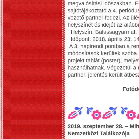
megvalósítási időszakban. Eg
sajtótájékoztató a 4. periódu
vezető partner fedezi. Az ülé
helyszínét és idejét az aláb
Helyszín: Balassagyarmat, 
Időpont: 2018. április 23. 14
A 3. napirendi pontban a re
módosítások kerültek szóba. A
projekt táblát (poster), mely
használhatnak. Végezetül a 
partneri jelentés került átbes
Fotód
2019. szeptember 28. – Mi
Nemzetközi Találkozója