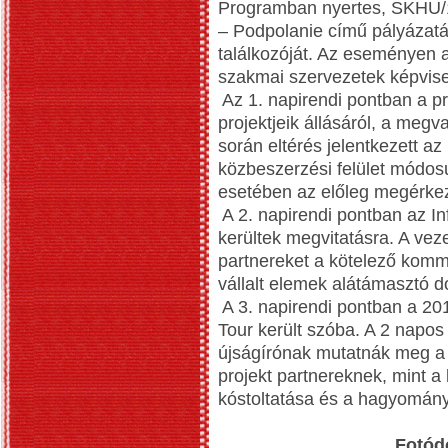
Programban nyertes, SKHU/1
– Podpolanie című pályázat
találkozóját. Az eseményen a
szakmai szervezetek képvisel
Az 1. napirendi pontban a p
projektjeik állásáról, a megv
során eltérés jelentkezett a
közbeszerzési felület módos
esetében az előleg megérke
A 2. napirendi pontban az I
kerültek megvitatásra. A veze
partnereket a kötelező komm
vállalt elemek alátámasztó 
A 3. napirendi pontban a 2
Tour került szóba. A 2 napo
újságírónak mutatnák meg a 
projekt partnereknek, mint a
kóstoltatása és a hagyomán
Fotód