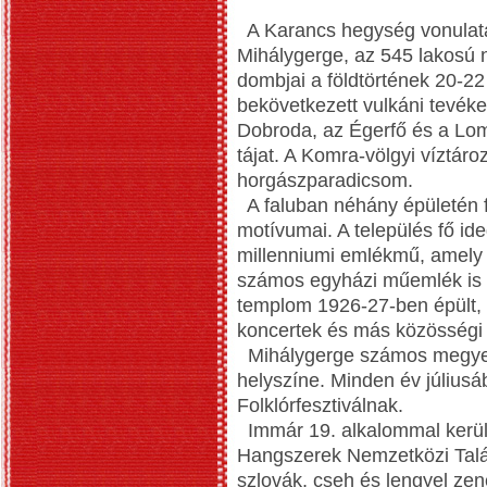
A Karancs hegység vonulatai
Mihálygerge, az 545 lakosú 
dombjai a földtörtének 20-22 
bekövetkezett vulkáni tevéke
Dobroda, az Égerfő és a Lom-
tájat. A Komra-völgyi víztáro
horgászparadicsom.
A faluban néhány épületén fe
motívumai. A település fő id
millenniumi emlékmű, amely 
számos egyházi műemlék is ta
templom 1926-27-ben épült, a
koncertek és más közösségi 
Mihálygerge számos megyei
helyszíne. Minden év július
Folklórfesztiválnak.
Immár 19. alkalommal kerül
Hangszerek Nemzetközi Talál
szlovák, cseh és lengyel zen