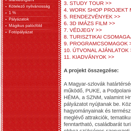
3. STUDY TOUR >>
Kötelező nyilvánosság
4. WORK SHOP PROJEKT
1 %
5. RENDEZVÉNYEK >>
Pályázatok
6. 3D IMÁZS FILM >>
Mágikus palócföld
7. VÉDJEGY >>
Fotópályázat
8. TURISZTIKAI CSOMAG
9. PROGRAMCSOMAGOK 
10. ÚTVONAL AJÁNLATOK 
11. KIADVÁNYOK >>
A projekt összegzése:
A Magyar-szlovák határtérség
működő, PUKE, a Podpolanie
HÉMA, a SZNM, valamint Hr
pályázatot nyújtanak be. Közö
hagyományainak és természet
meglévő attrakciók, tematiku
fenntartható, családbarát tu