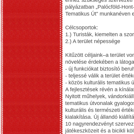
ehhez szükséges szervezeti r
pályázatban „Palócföld-Hon
Tematikus Út” munkanéven e
Célcsoportok:
1.) Turisták, kiemelten a sz
2.) A terület népessége
Kitűzött céljaink–a terület 
növelése érdekében a látogat
- új funkciókat biztosító ber
- teljessé válik a terület ért
- közös kulturális tematikus 
A fejlesztések révén a kínála
Nyitott műhelyek, vándorkiál
tematikus útvonalak gyalogos
kulturális és természeti ér
kialakítása. Új állandó kiállí
10 nagyrendezvényt szervez
játékeszközeit és a bicikli k