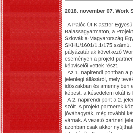
2018. november 07. Work 
A Palóc Út Klaszter Egyesü
Balassagyarmaton, a Projekt
Szlovákia-Magyarország Egy
SKHU/1601/1.1/175 számú, P
pályázatának következő Work
eseményen a projekt partner
képviselői vettek részt.
Az 1. napirendi pontban a p
jelenlegi állásáról, mely te
időszakban és amennyiben el
képest, a késedelem okát is 
A 2. napirendi pont a 2. jel
szólt. A projekt partnerek kö
jóváhagyták, még további ké
várnak. A vezető partneri jel
azonban csak akkor nyújthat