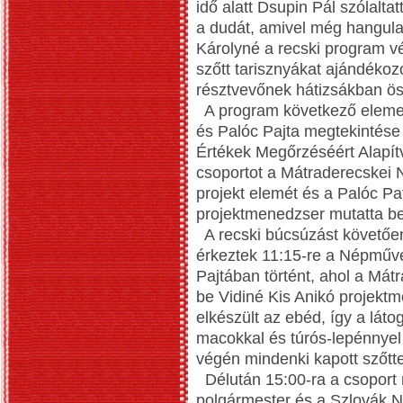
idő alatt Dsupin Pál szólalt
a dudát, amivel még hangula
Károlyné a recski program v
szőtt tarisznyákat ajándékoz
résztvevőnek hátizsákban ös
A program következő eleme
és Palóc Pajta megtekintése
Értékek Megőrzéséért Alapítv
csoportot a Mátraderecskei 
projekt elemét és a Palóc Pat
projektmenedzser mutatta be
A recski búcsúzást követőe
érkeztek 11:15-re a Népművé
Pajtában történt, ahol a Mát
be Vidiné Kis Anikó projekt
elkészült az ebéd, így a láto
macokkal és túrós-lepénnyel 
végén mindenki kapott szőtt
Délután 15:00-ra a csoport 
polgármester és a Szlovák 