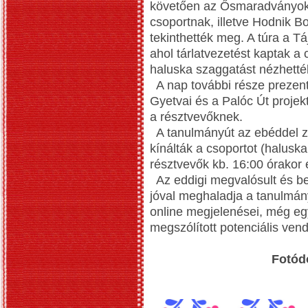
követően az Ősmaradványokat
csoportnak, illetve Hodnik B
tekinthették meg. A túra a 
ahol tárlatvezetést kaptak a
haluska szaggatást nézhett
A nap további része prezentá
Gyetvai és a Palóc Út projek
a résztvevőknek.
A tanulmányút az ebéddel zá
kínálták a csoportot (halusk
résztvevők kb. 16:00 órakor 
Az eddigi megvalósult és b
jóval meghaladja a tanulmány
online megjelenései, még egy
megszólított potenciális ve
Fotód