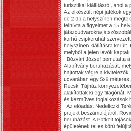
turisztikai kiállításról, ahol
Az elkészült népi játékok egy 
de 2 db a helyszínen megtekin
felhívta a figyelmet a 15 hely
játszóudvarokra/játszószobák
korhű csipkeruhát szervezett
helyszínen kiállításra került.
melyből a jelen lévők kaptak
Bózvári József bemutatta 
Alapítvány beruházását, me
hajtottak végre a kivitelez
udvarában egy 5x8 méteres „P
Recski Tájház környezetében 
alakítottak ki egy filagóriá
és kézműves foglalkozások h
Az előadást Nedeliczki Teréz
projekt beszámolójáról. Rövi
beruházást. A Patkolt tojás
épületének teljes körű felújí