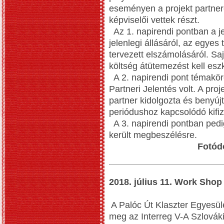
eseményen a projekt partner
képviselői vettek részt.
Az 1. napirendi pontban a j
jelenlegi állásáról, az egyes
tervezett elszámolásáról. S
költség átütemezést kell esz
A 2. napirendi pont témakör
Partneri Jelentés volt. A pro
partner kidolgozta és benyújt
periódushoz kapcsolódó kifiz
A 3. napirendi pontban pedi
került megbeszélésre.
Fotód
2018. július 11. Work Shop
A Palóc Út Klaszter Egyesüle
meg az Interreg V-A Szlová