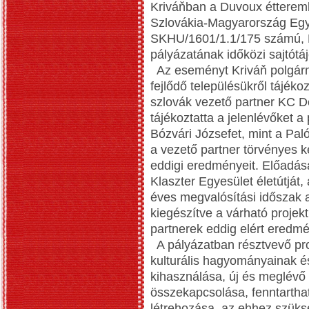
Kriváňban a Duvoux étteremb
Szlovákia-Magyarország Egy
SKHU/1601/1.1/175 számú, P
pályázatának időközi sajtótáj
Az eseményt Kriváň polgárm
fejlődő településükről tájéko
szlovák vezető partner KC D
tájékoztatta a jelenlévőket a 
Bózvári Józsefet, mint a Pal
a vezető partner törvényes k
eddigi eredményeit. Előadás
Klaszter Egyesület életútját,
éves megvalósítási időszak 
kiegészítve a várható projekt
partnerek eddig elért eredmé
A pályázatban résztvevő proj
kulturális hagyományainak és
kihasználása, új és meglévő a
összekapcsolása, fenntarthat
létrehozása, az ehhez szüksé