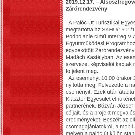
2019.12.17. – Alsósztregov
Zárórendezvény
A Palóc Út Turisztikai Egye
megtartotta az SKHU/1601/1
Podpolanie című Interreg V
Együttműködési Programhoz 
egybekötött Zárórendezvényé
Madách Kastélyban. Az esem
szervezet képviselői kapta
fő jelent meg.
Az eseményt 10:00 órakor J
nyitotta meg. Felvezette a n
eseményit. Ezek után átadta 
Klaszter Egyesület elnökének
partnerének. Bózvári József 
céljait, és a projekt megvalós
eredményeket. Beszélt az elk
csomagajánlatokról, a mobil 
melyen a palóc út külön stan