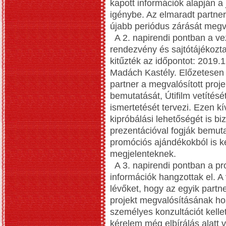
kapott információk alapján a
igénybe. Az elmaradt partner
újabb periódus zárását megvá
A 2. napirendi pontban a vez
rendezvény és sajtótájékozta
kitűzték az időpontot: 2019.1
Madách Kastély. Előzetesen 
partner a megvalósított proj
bemutatását, Útifilm vetítésé
ismertetését tervezi. Ezen k
kipróbálási lehetőségét is bi
prezentációval fogják bemuta
promóciós ajándékokból is k
megjelenteknek.
A 3. napirendi pontban a pr
információk hangzottak el. A 
lévőket, hogy az egyik partn
projekt megvalósításának ho
személyes konzultációt kellet
kérelem még elbírálás alatt 