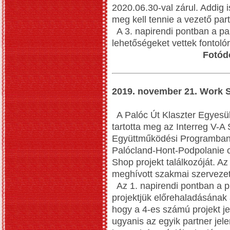
2020.06.30-val zárul. Addig i
meg kell tennie a vezető par
A 3. napirendi pontban a pa
lehetőségeket vettek fontolór
Fotód
2019. november 21. Work 
A Palóc Út Klaszter Egyesü
tartotta meg az Interreg V-
Együttműködési Programban
Palócland-Hont-Podpolanie 
Shop projekt találkozóját. A
meghívott szakmai szervezete
Az 1. napirendi pontban a p
projektjük előrehaladásának 
hogy a 4-es számú projekt jel
ugyanis az egyik partner jel