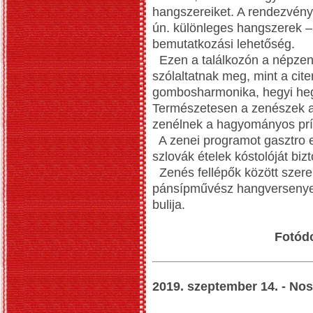
hangszereiket. A rendezvény
ún. különleges hangszerek – 
bemutatkozási lehetőség.
Ezen a találkozón a népzené
szólaltatnak meg, mint a cit
gombosharmonika, hegyi heged
Természetesen a zenészek a 
zenélnek a hagyományos prí
A zenei programot gasztro e
szlovák ételek kóstolóját bizt
Zenés fellépők között szer
pánsípművész hangversenye 
bulija.
Fotód
2019. szeptember 14. - No