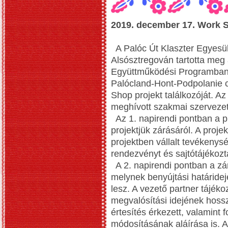
2019. december 17. Work 
A Palóc Út Klaszter Egyesü
Alsósztregován tartotta meg
Együttműködési Programban
Palócland-Hont-Podpolanie 
Shop projekt találkozóját. A
meghívott szakmai szervezete
Az 1. napirendi pontban a p
projektjük zárásáról. A proje
projektben vállalt tevékenys
rendezvényt és sajtótájékozt
A 2. napirendi pontban a zár
melynek benyújtási határide
lesz. A vezető partner tájéko
megvalósítási idejének hossz
értesítés érkezett, valamint
módosításának aláírása is. A