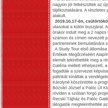
nagyon jól felkészültek az ú
tájékoztatására. A részletes 
alakult.
2019.10.17-én, csütörtök
utasokat a külön buszjárat. 
órakor indult meg a 2 napos 
számon és címen nevezett p
partnereinek bemutatására sz
A Study Tour első állomása
Értékek Megőrzéséért Alapítv
elemét tekinthették meg a ré
Galéria mellett elhelyezett, a
fogadták a szervezet képvise
pálinkát kínáltak a vendégek
Károlyné köszöntötte a prog
Bózvári József a Palóc Út Kl
röviden a szóban forgó proj
Recski Tájház és Palóc Galér
látogatók megtekinthették a