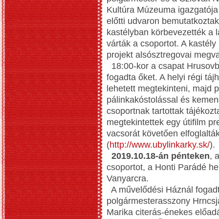
Kultúra Múzeuma igazgatója 
előtti udvaron bemutatkoztak
kastélyban körbevezették a lá
várták a csoportot. A kastél
projekt alsósztregovai megva
18:00-kor a csapat Hrusovba
fogadta őket. A helyi régi tá
lehetett megtekinteni, majd 
pálinkakóstolással és kemen
csoportnak tartottak tájékozta
megtekintettek egy útifilm p
vacsorát követően elfoglaltá
(
http://www.ubylinkarky.sk/
)
.
2019.10.18-án pénteken
, 
csoportot, a Honti Parádé he
Vanyarcra.
A művelődési Háznál fogadt
polgármesterasszony Hrncsjá
Marika citerás-énekes előadá