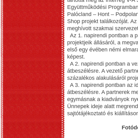
tartotta meg az Interreg V-
Együttműködési Programban
Palócland – Hont – Podpola
Shop projekt találkozóját. A
meghívott szakmai szervezete
Az 1. napirendi pontban a p
projektjeik állásáról, a megv
első egy évében némi elmara
képest.
A 2. napirendi pontban a vez
átbeszélésre. A vezető partne
százalékos alakulásáról proje
A 3. napirendi pontban az i
átbeszélésre. A partnerek m
egymásnak a kiadványok nyel
Ünnepek ideje alatt megrend
sajtótájékoztató és kiállítás
Fotód