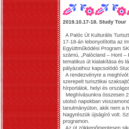
2019.10.17-18. Study Tour
A Palóc Út Kulturális Turisz
17-18-án lebonyolította az I
Együttműködési Program SKH
számú, „Palócland – Hont –
tematikus út kialakítása és l
pályázathoz kapcsolódó Stu
A rendezvényre a meghívót 8
szerepelt turisztikai szaksaj
hírportálok, helyi és országos
Meghívásunkra összesen 25 ú
utolsó napokban visszamondtá
tanulmányúton, akik nem a he
Nagyrészük újságíró volt. Szl
programon.
Az út zökkenőmentesen siker