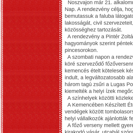
Noszvajon már 21. alkalom
Nap. A rendezvény célja, ho
bemutassuk a faluba látogat
lakosságát, civil szervezeteit
közösséghez tartozását.
A rendezvény a Pintér Zoltá
hagyományok szerint pénteke
pincesorokon.
A szombati napon a rendezvé
köré szerveződő főzőversenny
kemencés ételt kötelesek kés
indult, a legváltozatosabb 
három tagú zsűri a Lugas Por
kiemelték a helyi ízek megőrz
A színhelyek közötti közleked
A Kemencében Készített Étel
vendégek között tombolasorso
helyi vállalkozók ajánlották fe
A főző verseny mellett gyer
kirakodó vásár, utcabál szór