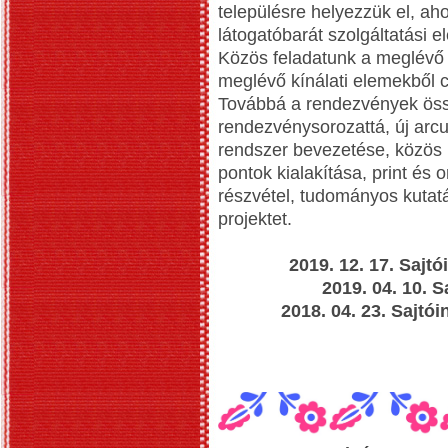
településre helyezzük el, a
látogatóbarát szolgáltatási e
Közös feladatunk a meglévő a
meglévő kínálati elemekből c
Továbbá a rendezvények ös
rendezvénysorozattá, új arcu
rendszer bevezetése, közös 
pontok kialakítása, print és on
részvétel, tudományos kutatá
projektet.
2019. 12. 17. Sajt
2019. 04. 10. 
2018. 04. 23. Sajt