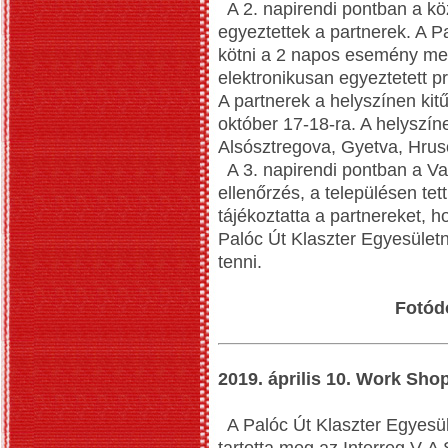
A 2. napirendi pontban a kö
egyeztettek a partnerek. A P
kötni a 2 napos esemény me
elektronikusan egyeztetett p
A partnerek a helyszínen kit
október 17-18-ra. A helyszí
Alsósztregova, Gyetva, Hrus
A 3. napirendi pontban a Van
ellenőrzés, a településen tet
tájékoztatta a partnereket, 
Palóc Út Klaszter Egyesület
tenni.
Fotód
2019. április 10. Work Sho
A Palóc Út Klaszter Egyesüle