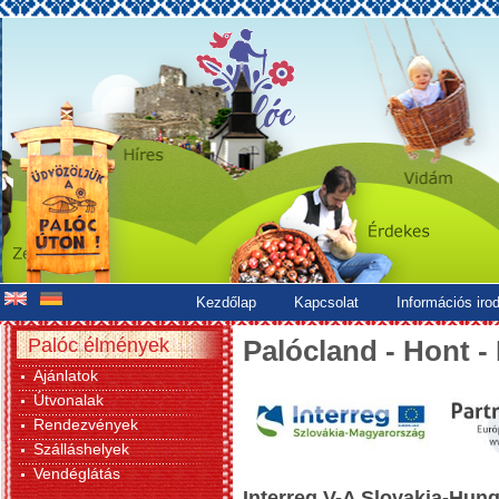
Kezdőlap
Kapcsolat
Információs iro
Palóc élmények
Palócland - Hont -
Ajánlatok
Útvonalak
Rendezvények
Szálláshelyek
Vendéglátás
Interreg V-A Slovakia-Hu