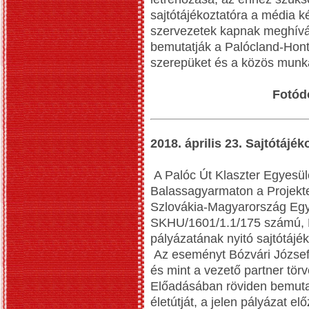
sajtótájékoztatóra a média k
szervezetek kapnak meghívás
bemutatják a Palócland-Hont
szerepüket és a közös munk
Fotód
2018. április 23. Sajtótájé
A Palóc Út Klaszter Egyesüle
Balassagyarmaton a Projekte
Szlovákia-Magyarország Egy
SKHU/1601/1.1/175 számú, P
pályázatának nyitó sajtótájék
Az eseményt Bózvári József,
és mint a vezető partner tör
Előadásában röviden bemutat
életútját, a jelen pályázat e