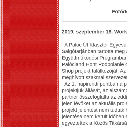
Fotód
2019. szeptember 18. Work
A Palóc Út Klaszter Egyesü
Salgótarjánban tartotta meg
Együttműködési Programban
Palócland-Hont-Podpolanie 
Shop projekt találkozóját. A
meghívott szakmai szervezete
Az 1. napirendi pontban a pr
projektjük állását, az elszám
partner összefoglalta az edd
jelen lévőket az aktuális proj
projekt jelentést nem tudták 
jelentése nem került időben 
egyeztették a Közös Titkársá