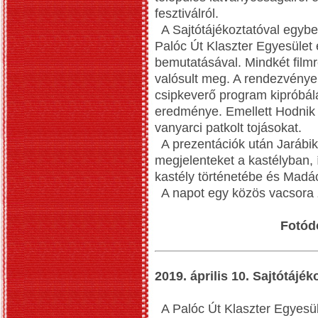
fesztiválról.
A Sajtótájékoztatóval egybe
Palóc Út Klaszter Egyesület 
bemutatásával. Mindkét filmr
valósult meg. A rendezvényen
csipkeverő program kipróbálá
eredménye. Emellett Hodnik 
vanyarci patkolt tojásokat.
A prezentációk után Jarábik
megjelenteket a kastélyban, 
kastély történetébe és Madá
A napot egy közös vacsora z
Fotód
2019. április 10. Sajtótájék
A Palóc Út Klaszter Egyesüle