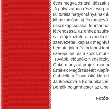
éves megvalósítási időszak a
A pályázatban résztvevő proj
kulturális hagyományainak és
kihasználása, új és meglévő a
összekapcsolása, fenntarthat
létrehozása, az ehhez szüksé
sajtótájékoztatóra a média k
szervezetek kapnak meghívás
bemutatják a Palócland-Hont
szerepüket, és a közös mun
További előadók: Nedeliczky
Önkormányzat projekt mene
Értékek Megőrzéséért Alapítv
Gabriella a Slovenské Náro
Jankovičová a Komunikačné c
Bendik polgármester az Obe
Fotód