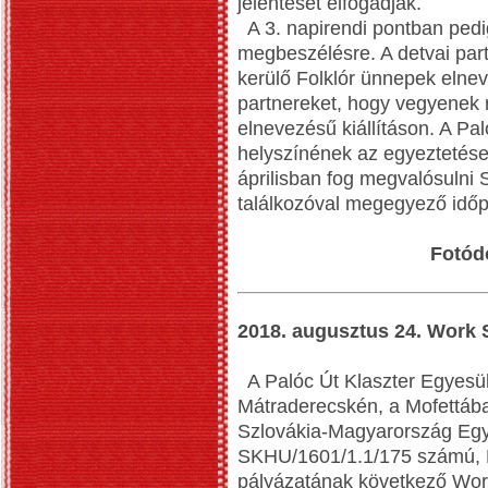
jelentését elfogadják.
A 3. napirendi pontban pedi
megbeszélésre. A detvai pa
kerülő Folklór ünnepek elne
partnereket, hogy vegyenek 
elnevezésű kiállításon. A Pal
helyszínének az egyeztetése
áprilisban fog megvalósulni
találkozóval megegyező idő
Fotód
2018. augusztus 24. Work 
A Palóc Út Klaszter Egyesül
Mátraderecskén, a Mofettába
Szlovákia-Magyarország Egy
SKHU/1601/1.1/175 számú, P
pályázatának következő Work