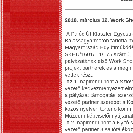
2018. március 12. Work Sh
A Palóc Út Klaszter Egyesül
Balassagyarmaton tartotta m
Magyarország Együttműködé
SKHU/1601/1.1/175 számú, P
pályázatának első Work Shop
projekt partnerek és a meghí
vettek részt.
Az 1. napirendi pont a Szlová
vezető kedvezményezett elmo
a pályázat támogatási szerző
vezető partner szerepét a K
közös nyelven történő komm
Múzeum képviselői nyújtanak
A 2. napirendi pont a Nyitó s
vezető partner 3 sajtótájékoz