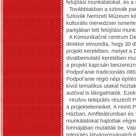
felújítási munkálatokat, és a
Továbbiakban a szlovák part
Szlovák Nemzeti Múzeum ké
kulturális menedzser ismert
parkjában tett felújítási munk
A Komunikačné centrum Det
direktor elmondta, hogy 30 d
projekt keretében, melyet a D
divatbemutató keretében muta
a projekt kapcsán beszerezni
Podpol’anie tradicionális ölt
Podpol’anie régió népi építé
kívül tematikus utakat hozta
autóval is látogathatók. Ezek
Hrušov település részéről P
a projektelemeiket. A Honti 
Házban, Amfiteátrumban és T
munkálatokat hajtottak végr
formájában mutatták be. Vala
település látványosságairól