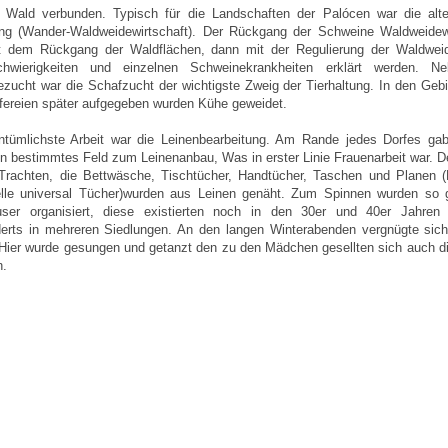
Wald verbunden. Typisch für die Landschaften der Palócen war die alte
ung (Wander-Waldweidewirtschaft). Der Rückgang der Schweine Waldweidewi
t dem Rückgang der Waldflächen, dann mit der Regulierung der Waldweid
chwierigkeiten und einzelnen Schweinekrankheiten erklärt werden. N
zucht war die Schafzucht der wichtigste Zweig der Tierhaltung. In den Geb
fereien später aufgegeben wurden Kühe geweidet.
ntümlichste Arbeit war die Leinenbearbeitung. Am Rande jedes Dorfes gab
ein bestimmtes Feld zum Leinenanbau, Was in erster Linie Frauenarbeit war. D
 Trachten, die Bettwäsche, Tischtücher, Handtücher, Taschen und Planen 
nelle universal Tücher)wurden aus Leinen genäht. Zum Spinnen wurden so 
user organisiert, diese existierten noch in den 30er und 40er Jahren
erts in mehreren Siedlungen. An den langen Winterabenden vergnügte sich 
Hier wurde gesungen und getanzt den zu den Mädchen gesellten sich auch d
n.