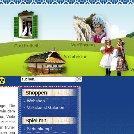
Shoppen
Webshop
age. Die
Volkskunst Galerien
, wie dem
u. Viele
Spiel mit
e zumeist
en früher
Siebenkampf
eien eng