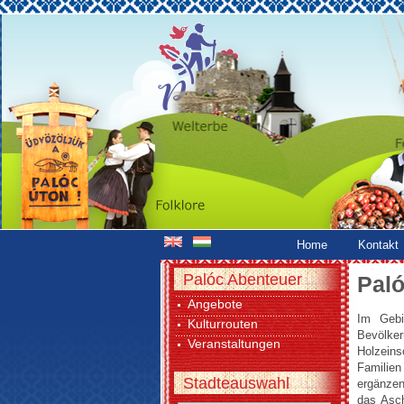
Home
Kontakt
Palóc Abenteuer
Pal
Angebote
Im Gebi
Kulturrouten
Bevölker
Veranstaltungen
Holzeins
Familien
Stadteauswahl
ergänzen
das Asch