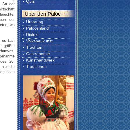
Quiz
 Art der
rtschaft
Über den Palóc
erechte,
eben der
Ursprung
ieten, wo
Palócenland
Dialekt
 es fast
Volksbaukunst
er größte
Trachten
(Hamvas,
Gastronomie
genannte
Kunsthandwerk
 des 20.
Traditionen
hier die
ie jungen