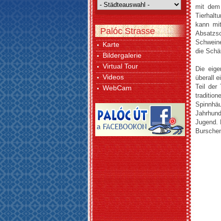
mit dem 
Tierhalt
kann mi
Palóc Strasse
Absatzs
Schweine
Karte
die Schä
Bildergalerie
Virtual Tour
Die eige
Videos
überall 
Teil der
WebCam
traditio
Spinnhä
Jahrhund
Jugend. 
Bursche