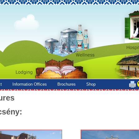
t
Information Offices
Brochures
Shop
ures
csény: