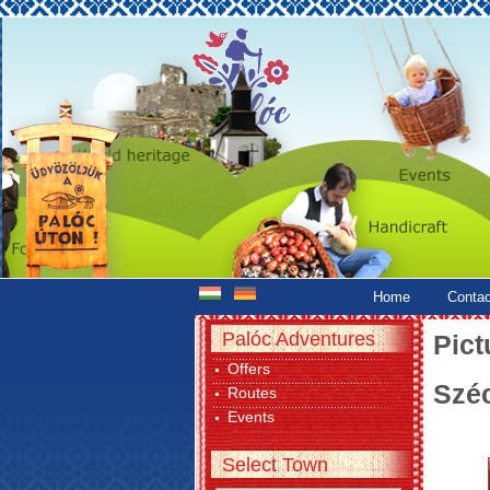
Home
Contac
Palóc Adventures
Pict
Offers
Szé
Routes
Events
Select Town