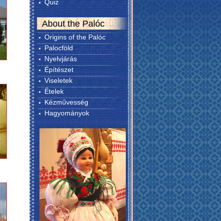
Quiz
About the Palóc
Origins of the Palóc
Palocföld
Nyelvjárás
Építészet
Viseletek
Ételek
Kézművesség
Hagyományok