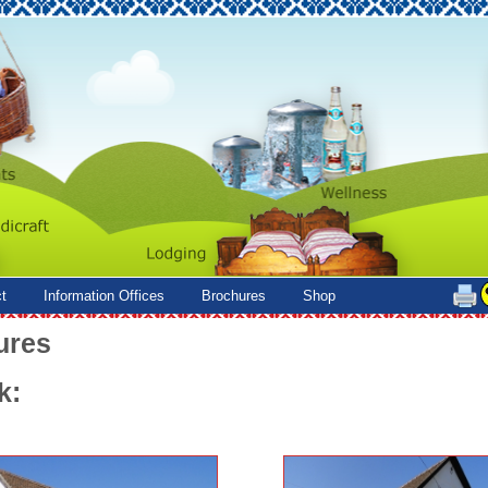
t
Information Offices
Brochures
Shop
ures
k: