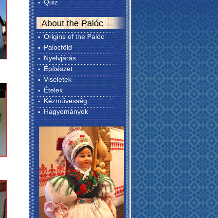
Quiz
About the Palóc
Origins of the Palóc
Palocföld
Nyelvjárás
Építészet
Viseletek
Ételek
Kézművesség
Hagyományok