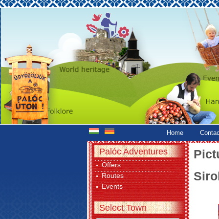
Home
Contac
Palóc Adventures
Pict
Offers
Siro
Routes
Events
Select Town